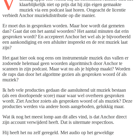
V
klaarblijkelijk niet op prijs dat hij zijn eigen gemaakte
muziek via een podcast laat horen. Ongeacht de licentie
verbiedt Anchor muziekdistributie op die manier.
Er moet dus in gesproken worden. Maar hoe wordt dat gemeten
dan? Gaat dat om het aantal woorden? Het aantal minuten dat erin
gesproken wordt? En accepteert Anchor het wel als je bijvoorbeeld
een aankondiging en een afsluiter inspreekt en de rest muziek laat
zijn?
Het gaat hier ook nog eens om instrumentale muziek dus vallen er
zodoende helemaal geen woorden algoritmisch door Anchor te
scannen in zijn podcast. Maar wat nu als je hiphop maakt? Worden
de raps dan door het algoritme gezien als gesproken woord óf als
muziek?
Ik heb vele producties gedaan die aansluitend uit muziek bestaan
(als een doorlopende score) maar waar wel overheen gesproken
wordt. Ziet Anchor zoiets als gesproken woord of als muziek? Deze
producties werden via andere hosts aangeboden, gelukkig maar.
Wat ik nog het meest lomp aan dit alles vind, is dat Anchor direct
zijn account verwijderd heeft. Dat is uitermate respectloos.
Hij heeft het nu zelf geregeld. Met audio op het geweldige