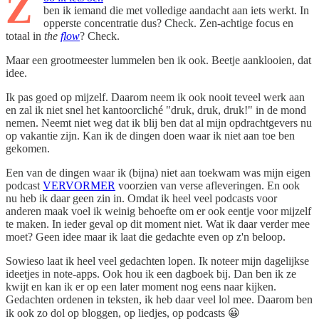
Z
ben ik iemand die met volledige aandacht aan iets werkt. In
opperste concentratie dus? Check. Zen-achtige focus en
totaal in
the
flow
? Check.
Maar een grootmeester lummelen ben ik ook. Beetje aanklooien, dat
idee.
Ik pas goed op mijzelf. Daarom neem ik ook nooit teveel werk aan
en zal ik niet snel het kantoorcliché "druk, druk, druk!" in de mond
nemen. Neemt niet weg dat ik blij ben dat al mijn opdrachtgevers nu
op vakantie zijn. Kan ik de dingen doen waar ik niet aan toe ben
gekomen.
Een van de dingen waar ik (bijna) niet aan toekwam was mijn eigen
podcast
VERVORMER
voorzien van verse afleveringen. En ook
nu heb ik daar geen zin in. Omdat ik heel veel podcasts voor
anderen maak voel ik weinig behoefte om er ook eentje voor mijzelf
te maken. In ieder geval op dit moment niet. Wat ik daar verder mee
moet? Geen idee maar ik laat die gedachte even op z'n beloop.
Sowieso laat ik heel veel gedachten lopen. Ik noteer mijn dagelijkse
ideetjes in note-apps. Ook hou ik een dagboek bij. Dan ben ik ze
kwijt en kan ik er op een later moment nog eens naar kijken.
Gedachten ordenen in teksten, ik heb daar veel lol mee. Daarom ben
ik ook zo dol op bloggen, op liedjes, op podcasts 😀