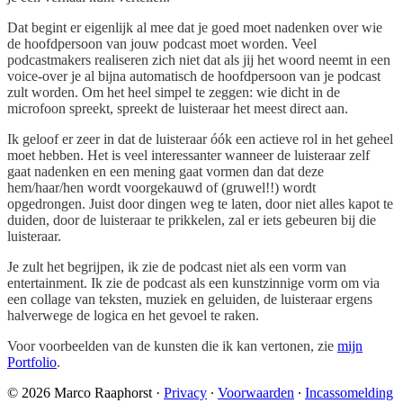
Dat begint er eigenlijk al mee dat je goed moet nadenken over wie
de hoofdpersoon van jouw podcast moet worden. Veel
podcastmakers realiseren zich niet dat als jij het woord neemt in een
voice-over je al bijna automatisch de hoofdpersoon van je podcast
zult worden. Om het heel simpel te zeggen: wie dicht in de
microfoon spreekt, spreekt de luisteraar het meest direct aan.
Ik geloof er zeer in dat de luisteraar óók een actieve rol in het geheel
moet hebben. Het is veel interessanter wanneer de luisteraar zelf
gaat nadenken en een mening gaat vormen dan dat deze
hem/haar/hen wordt voorgekauwd of (gruwel!!) wordt
opgedrongen. Juist door dingen weg te laten, door niet alles kapot te
duiden, door de luisteraar te prikkelen, zal er iets gebeuren bij die
luisteraar.
Je zult het begrijpen, ik zie de podcast niet als een vorm van
entertainment. Ik zie de podcast als een kunstzinnige vorm om via
een collage van teksten, muziek en geluiden, de luisteraar ergens
halverwege de logica en het gevoel te raken.
Voor voorbeelden van de kunsten die ik kan vertonen, zie
mijn
Portfolio
.
© 2026 Marco Raaphorst
·
Privacy
∙
Voorwaarden
∙
Incassomelding