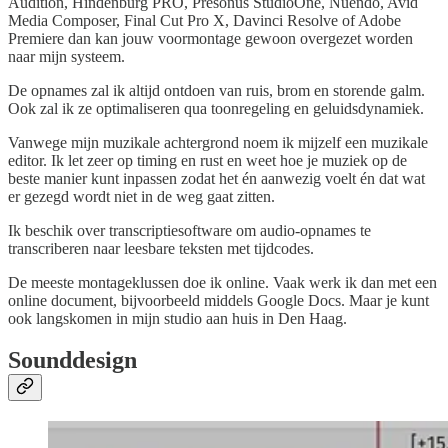
Audition, Hindenburg PRO, Presonus StudioOne, Nuendo, Avid
Media Composer, Final Cut Pro X, Davinci Resolve of Adobe
Premiere dan kan jouw voormontage gewoon overgezet worden
naar mijn systeem.
De opnames zal ik altijd ontdoen van ruis, brom en storende galm.
Ook zal ik ze optimaliseren qua toonregeling en geluidsdynamiek.
Vanwege mijn muzikale achtergrond noem ik mijzelf een muzikale
editor. Ik let zeer op timing en rust en weet hoe je muziek op de
beste manier kunt inpassen zodat het én aanwezig voelt én dat wat
er gezegd wordt niet in de weg gaat zitten.
Ik beschik over transcriptiesoftware om audio-opnames te
transcriberen naar leesbare teksten met tijdcodes.
De meeste montageklussen doe ik online. Vaak werk ik dan met een
online document, bijvoorbeeld middels Google Docs. Maar je kunt
ook langskomen in mijn studio aan huis in Den Haag.
Sounddesign