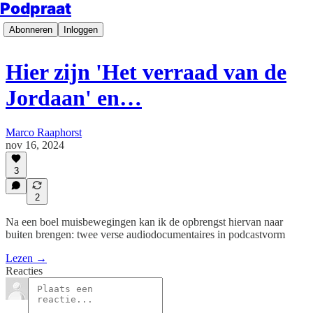
Podpraat
Abonneren
Inloggen
Hier zijn 'Het verraad van de
Jordaan' en…
Marco Raaphorst
nov 16, 2024
3
2
Na een boel muisbewegingen kan ik de opbrengst hiervan naar
buiten brengen: twee verse audiodocumentaires in podcastvorm
Lezen →
Reacties