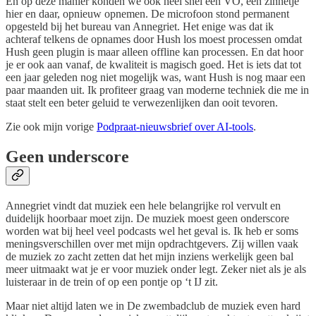
En op deze manier konden we ook heel snel een VO, een zinnetje
hier en daar, opnieuw opnemen. De microfoon stond permanent
opgesteld bij het bureau van Annegriet. Het enige was dat ik
achteraf telkens de opnames door Hush los moest processen omdat
Hush geen plugin is maar alleen offline kan processen. En dat hoor
je er ook aan vanaf, de kwaliteit is magisch goed. Het is iets dat tot
een jaar geleden nog niet mogelijk was, want Hush is nog maar een
paar maanden uit. Ik profiteer graag van moderne techniek die me in
staat stelt een beter geluid te verwezenlijken dan ooit tevoren.
Zie ook mijn vorige
Podpraat-nieuwsbrief over AI-tools
.
Geen underscore
Annegriet vindt dat muziek een hele belangrijke rol vervult en
duidelijk hoorbaar moet zijn. De muziek moest geen onderscore
worden wat bij heel veel podcasts wel het geval is. Ik heb er soms
meningsverschillen over met mijn opdrachtgevers. Zij willen vaak
de muziek zo zacht zetten dat het mijn inziens werkelijk geen bal
meer uitmaakt wat je er voor muziek onder legt. Zeker niet als je als
luisteraar in de trein of op een pontje op ‘t IJ zit.
Maar niet altijd laten we in De zwembadclub de muziek even hard