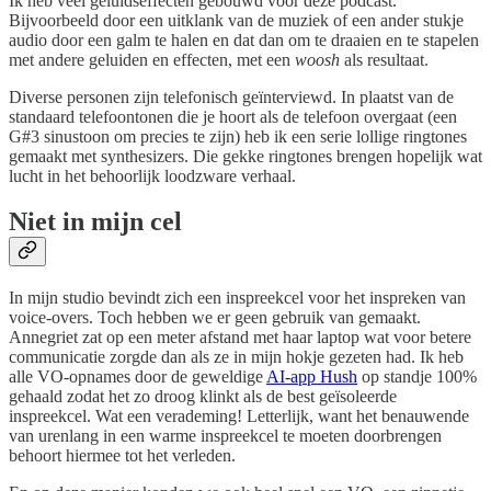
Ik heb veel geluidseffecten gebouwd voor deze podcast.
Bijvoorbeeld door een uitklank van de muziek of een ander stukje
audio door een galm te halen en dat dan om te draaien en te stapelen
met andere geluiden en effecten, met een
woosh
als resultaat.
Diverse personen zijn telefonisch geïnterviewd. In plaatst van de
standaard telefoontonen die je hoort als de telefoon overgaat (een
G#3 sinustoon om precies te zijn) heb ik een serie lollige ringtones
gemaakt met synthesizers. Die gekke ringtones brengen hopelijk wat
lucht in het behoorlijk loodzware verhaal.
Niet in mijn cel
In mijn studio bevindt zich een inspreekcel voor het inspreken van
voice-overs. Toch hebben we er geen gebruik van gemaakt.
Annegriet zat op een meter afstand met haar laptop wat voor betere
communicatie zorgde dan als ze in mijn hokje gezeten had. Ik heb
alle VO-opnames door de geweldige
AI-app Hush
op standje 100%
gehaald zodat het zo droog klinkt als de best geïsoleerde
inspreekcel. Wat een verademing! Letterlijk, want het benauwende
van urenlang in een warme inspreekcel te moeten doorbrengen
behoort hiermee tot het verleden.