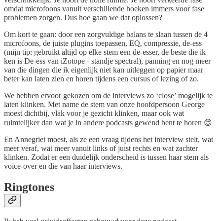
omdat microfoons vanuit verschillende hoeken immers voor fase
problemen zorgen. Dus hoe gaan we dat oplossen?
Om kort te gaan: door een zorgvuldige balans te slaan tussen de 4
microfoons, de juiste plugins toepassen, EQ, compressie, de-ess
(mijn tip: gebruikt altijd op elke stem een de-esser, de beste die ik
ken is De-ess van iZotope - standje spectral), panning en nog meer
van die dingen die ik eigenlijk niet kan uitleggen op papier maar
beter kan laten zien en horen tijdens een cursus of lezing of zo.
We hebben ervoor gekozen om de interviews zo ‘close’ mogelijk te
laten klinken. Met name de stem van onze hoofdpersoon George
moest dichtbij, vlak voor je gezicht klinken, maar ook wat
ruimtelijker dan wat je in andere podcasts gewend bent te horen 😊
En Annegriet moest, als ze een vraag tijdens het interview stelt, wat
meer veraf, wat meer vanuit links of juist rechts en wat zachter
klinken. Zodat er een duidelijk onderscheid is tussen haar stem als
voice-over en die van haar interviews.
Ringtones