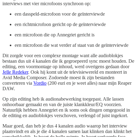
interviews met vier microfoons synchroon op:
een dasspeld-microfoon voor de geïnterviewde
een richtmicrofoon gericht op de geïnterviewde
een microfoon die op Annegriet gericht is
een microfoon die wat verder af staat van de geïnterviewde
Dit zorgde voor een complexe montage want alle audioblokjes
bestaan dus uit 4 kanalen die ik gegroepeerd sync moest houden. De
editing, een voormontage op inhoud, werd overigens gedaan door
Jelle Redeker
. Ook hij komt uit de televisiewereld en monteert in
Avid Media Composer. Zodoende moest ik zijn bestanden
converteren via
Vordio
(200 euri en je weet alles) naar mijn Reaper
DAW.
Op zijn editing heb ik audionabewerking toegepast. Alle lassen
onhoorbaar gemaakt en van de juiste klankkleur/EQ voorzien.
Natuurlijk hebben Annegriet en ik soms ook dingen omgegooid in
de editing en audioblokjes verschoven, verlengd of juist ingekort.
Maar goed, dan heb je dus 4 kanalen audio waarop het interview
plaatsvindt en als je die 4 kanalen samen laat klinken dan klinkt het
verschrikkelijk. Je hoort de holle ruimte. Je hoort verkeerde fase