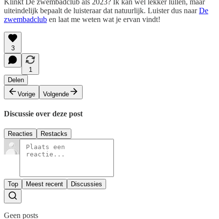
Klinkt De zwembadclub als 2023? Ik kan wel lekker lullen, maar
uiteindelijk bepaalt de luisteraar dat natuurlijk. Luister dus naar
De
zwembadclub
en laat me weten wat je ervan vindt!
3
1
Delen
Vorige
Volgende
Discussie over deze post
Reacties
Restacks
Top
Meest recent
Discussies
Geen posts