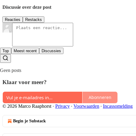
Discussie over deze post
Reacties
Restacks
Top
Meest recent
Discussies
Geen posts
Klaar voor meer?
Abonneren
© 2026 Marco Raaphorst
·
Privacy
∙
Voorwaarden
∙
Incassomelding
Begin je Substack