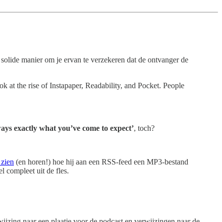
solide manier om je ervan te verzekeren dat de ontvanger de
ok at the rise of Instapaper, Readability, and Pocket. People
lways exactly what you’ve come to expect’
, toch?
 zien
(en horen!) hoe hij aan een RSS-feed een MP3-bestand
 compleet uit de fles.
erwijzing naar een plaatje voor de podcast en verwijzingen naar de