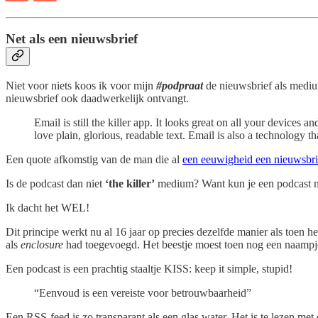
Net als een nieuwsbrief
Niet voor niets koos ik voor mijn
#podpraat
de nieuwsbrief als medium
nieuwsbrief ook daadwerkelijk ontvangt.
Email is still the killer app. It looks great on all your devices
love plain, glorious, readable text. Email is also a technology 
Een quote afkomstig van de man die al
een eeuwigheid een nieuwsbrie
Is de podcast dan niet
‘the killer’
medium? Want kun je een podcast n
Ik dacht het WEL!
Dit principe werkt nu al 16 jaar op precies dezelfde manier als toen 
als
enclosure
had toegevoegd. Het beestje moest toen nog een naampje
Een podcast is een prachtig staaltje KISS: keep it simple, stupid!
“Eenvoud is een vereiste voor betrouwbaarheid”
Een RSS-feed is zo transparant als een glas water. Het is te lezen met 