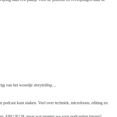
krijg van het woordje
storytelling
…
een podcast kunt maken. Veel over techniek, microfoons, editing en
 norm, EBU R128, maar wat moeten we voor podcasting kiezen?