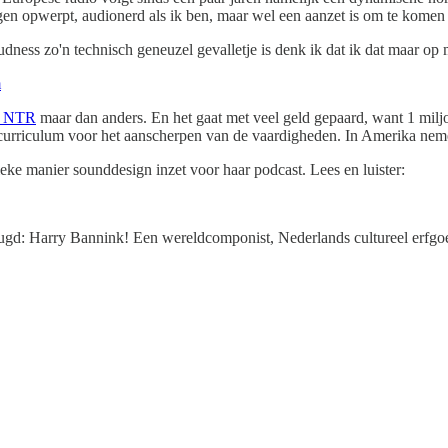
gen opwerpt, audionerd als ik ben, maar wel een aanzet is om te komen t
udness zo'n technisch geneuzel gevalletje is denk ik dat ik dat maar op
m
de NTR
maar dan anders. En het gaat met veel geld gepaard, want 1 milj
urriculum voor het aanscherpen van de vaardigheden. In Amerika nemen 
eke manier sounddesign inzet voor haar podcast. Lees en luister:
 jeugd: Harry Bannink! Een wereldcomponist, Nederlands cultureel erfgoe