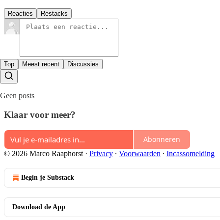
Reacties
Restacks
Top
Meest recent
Discussies
Geen posts
Klaar voor meer?
Abonneren
© 2026 Marco Raaphorst
·
Privacy
∙
Voorwaarden
∙
Incassomelding
Begin je Substack
Download de App