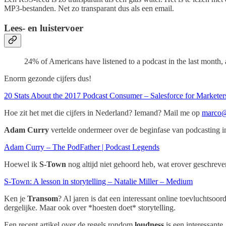
MP3-bestanden. Net zo transparant dus als een email.
Lees- en luistervoer
24% of Americans have listened to a podcast in the last month,
Enorm gezonde cijfers dus!
20 Stats About the 2017 Podcast Consumer – Salesforce for Markete
Hoe zit het met die cijfers in Nederland? Iemand? Mail me op
marco@
Adam Curry
vertelde ondermeer over de beginfase van podcasting in
Adam Curry – The PodFather | Podcast Legends
Hoewel ik
S-Town
nog altijd niet gehoord heb, wat erover geschreve
S-Town: A lesson in storytelling – Natalie Miller – Medium
Ken je
Transom
? Al jaren is dat een interessant online toevluchtsoo
dergelijke. Maar ook over *hoesten doet* storytelling.
Een recent artikel over de regels rondom
loudness
is een interessant