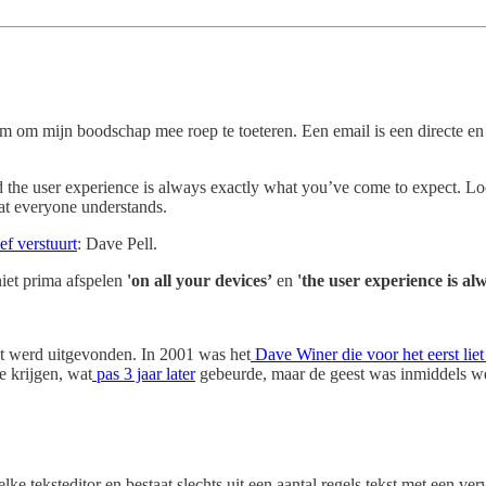
 om mijn boodschap mee roep te toeteren. Een email is een directe en 
 and the user experience is always exactly what you’ve come to expect. Lo
that everyone understands.
f verstuurt
: Dave Pell.
iet prima afspelen
'on all your devices’
en
'the user experience is a
het werd uitgevonden. In 2001 was het
Dave Winer die voor het eerst liet
 krijgen, wat
pas 3 jaar later
gebeurde, maar de geest was inmiddels wel
elke teksteditor en bestaat slechts uit een aantal regels tekst met een v