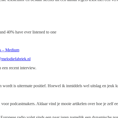
 and 40% have ever listened to one
rs – Medium
melodiefabriek.nl
 een recent interview.
n wordt is uitermate positief. Hoewel ik inmiddels wel uitslag en jeuk 
rd voor podcastmakers. Aldaar vind je mooie artikelen over hoe je zelf 
e. Europese radio volgt sinds een paar jaren namelijk een dynamische