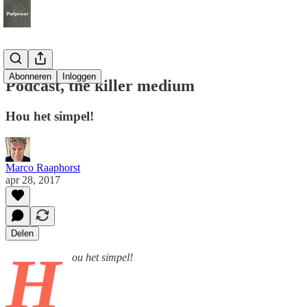
Abonneren
Inloggen
Podcast, the killer medium
Hou het simpel!
Marco Raaphorst
apr 28, 2017
Delen
H
ou het simpel!