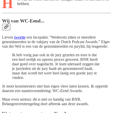
H
hebben.
Wij van WC-Eend...
Lieven
tweette
een facepalm: “Wederom zitten er meerdere
genomineerden in de vakjury van de Dutch Podcast Awards.” Elger
van der Wel is een van de genomineerden en jurylid, hij reageerde:
Ik heb vorig jaar ook in de jury gezeten en toen is dat
een heel eerlijk en opeens proces geweest. BNR heeft
daar goed over nagedacht. Je kunt uiteraard zeggen dat
je juryleden uit de jury haalt als genomineerd haalt,
maar dan wordt het weer heel lastig een goede jury te
vinden.
Je moet keurmeesters niet hun eigen vlees laten keuren. Ik opperde
daarom een naamsverandering: WC-Eend Awards.
Maar even serieus: dit is niet zo handig van BNR.
Belangenverstrengeling doet afbreuk aan deze awards.