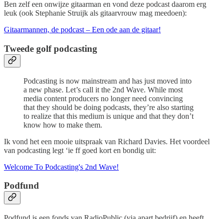
Ben zelf een onwijze gitaarman en vond deze podcast daarom erg
leuk (ook Stephanie Struijk als gitaarvrouw mag meedoen):
Gitaarmannen, de podcast – Een ode aan de gitaar!
Tweede golf podcasting
Podcasting is now mainstream and has just moved into
a new phase. Let’s call it the 2nd Wave. While most
media content producers no longer need convincing
that they should be doing podcasts, they’re also starting
to realize that this medium is unique and that they don’t
know how to make them.
Ik vond het een mooie uitspraak van Richard Davies. Het voordeel
van podcasting legt ‘ie ff goed kort en bondig uit:
Welcome To Podcasting's 2nd Wave!
Podfund
Podfund is een fonds van RadioPublic (via apart bedrijf) en heeft