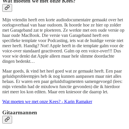
Wat moeten we met onze Kees?
Mijn vriendin heeft een korte audiodocumentaire gemaakt over het
oorlogsverhaal van haar oudoom. Ik hoorde hoe ze hier op zolder
met Garageband zat te ploeteren. Ze werkte met een oude versie op
haar oude MacBook. Die versie van Garageband heeft een
specifieke template voor Podcasting, iets wat de huidige versie niet
meer heeft. Handig? Not! Apple heeft in die template galm voor de
voice-over standaard geactiveerd. Galm op een voice-over!!! Dus
voor wie denkt dat Apple alleen maar hele slimme doordachte
dingen bedenkt…
Maar goeds, ik vind het heel goed wat ze gemaakt heeft. Een paar
geluidsprobleempjes heb ik nog kunnen aanpassen maar niet alles
helaas. Er waren een paar geluidsfragmenten samengevoegd (lees:
mijn vriendin had de mixdown functie gevonden) die ik hierdoor
niet meer los kon editen. Maar een kniesoor die daarop let.
Wat moeten we met onze Kees? - Karin Ramaker
Gitaarmannen