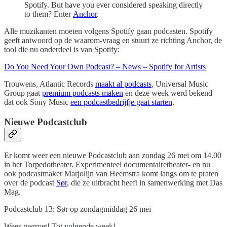
Spotify. But have you ever considered speaking directly
to them? Enter
Anchor
.
Alle muzikanten moeten volgens Spotify gaan podcasten. Spotify
geeft antwoord op de waarom-vraag en stuurt ze richting Anchor, de
tool die nu onderdeel is van Spotify:
Do You Need Your Own Podcast? – News – Spotify for Artists
Trouwens, Atlantic Records
maakt al podcasts
, Universal Music
Group gaat
premium podcasts maken
en deze week werd bekend
dat ook Sony Music
een podcastbedrijfje gaat starten
.
Nieuwe Podcastclub
Er komt weer een nieuwe Podcastclub aan zondag 26 mei om 14.00
in het Torpedotheater. Experimenteel documentairetheater- en nu
ook podcastmaker Marjolijn van Heemstra komt langs om te praten
over de podcast
Sør
, die ze uitbracht heeft in samenwerking met Das
Mag.
Podcastclub 13: Sør op zondagmiddag 26 mei
Wees gegroet! Tot volgende week!