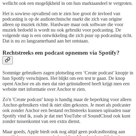
wellicht ook een mogelijkheid in om hun marktaandeel te vergroten.
Het is sowieso opvallend om te zien hoe groot de invloed van
podcasting is op de audiotechnische markt die zich van origine
alleen op muziek richtte. Hardware maar ook software die voor
muziek bedoeld is wordt nu ook gebruikt voor podcasting. De
volgende stap is een ontwikkeling die zich puur op podcasting richt.
Dat is nu zo langzamerhand aan het ontstaan.
Rechtstreeks een podcast opnemen via Spotify?
Sommige gebruikers zagen plotseling een ‘Create podcast’ knopje in
hun Spotify verschijnen. Het blijkt om een test te gaan. De knop
opent Anchor en als men dat niet geïnstalleerd heeft krijgt men een
website met informatie over Anchor te zien.
Zo'n 'Create podcast’ knop is handig maar de beperking voor alleen
Anchor-gebruikers vind ik niet slim gekozen. Je moet als podcaster
ook zonder Anchor een bestand rechtstreeks kunnen uploaden naar
Spotify vind ik, zoals je dat met YouTube of SoundCloud ook kunt
zonder tussenkomst van een extra dienst.
Maar goeds, Apple biedt ook nog altijd geen podcasthosting aan