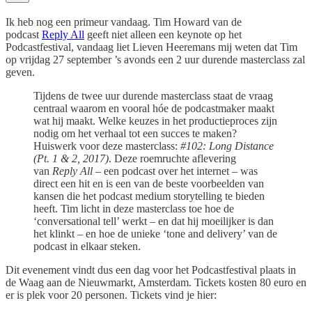
Ik heb nog een primeur vandaag. Tim Howard van de
podcast
Reply All
geeft niet alleen een keynote op het
Podcastfestival, vandaag liet Lieven Heeremans mij weten dat Tim
op vrijdag 27 september ’s avonds een 2 uur durende masterclass zal
geven.
Tijdens de twee uur durende masterclass staat de vraag
centraal waarom en vooral hóe de podcastmaker maakt
wat hij maakt. Welke keuzes in het productieproces zijn
nodig om het verhaal tot een succes te maken?
Huiswerk voor deze masterclass:
#102: Long Distance
(Pt. 1 & 2, 2017)
. Deze roemruchte aflevering
van
Reply All
– een podcast over het internet – was
direct een hit en is een van de beste voorbeelden van
kansen die het podcast medium storytelling te bieden
heeft. Tim licht in deze masterclass toe hoe de
‘conversational tell’ werkt – en dat hij moeilijker is dan
het klinkt – en hoe de unieke ‘tone and delivery’ van de
podcast in elkaar steken.
Dit evenement vindt dus een dag voor het Podcastfestival plaats in
de Waag aan de Nieuwmarkt, Amsterdam. Tickets kosten 80 euro en
er is plek voor 20 personen. Tickets vind je hier: