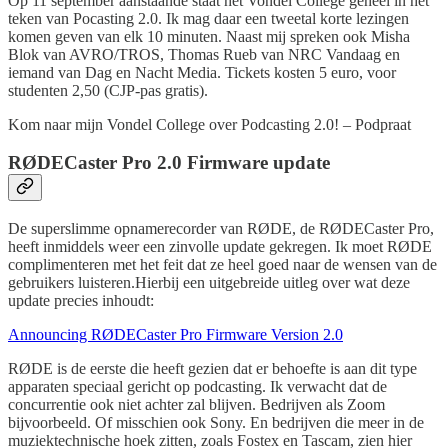
Op 11 september aanstaande staat het Vondel College geheel in het
teken van Pocasting 2.0. Ik mag daar een tweetal korte lezingen
komen geven van elk 10 minuten. Naast mij spreken ook Misha
Blok van AVRO/TROS, Thomas Rueb van NRC Vandaag en
iemand van Dag en Nacht Media. Tickets kosten 5 euro, voor
studenten 2,50 (CJP-pas gratis).
Kom naar mijn Vondel College over Podcasting 2.0! – Podpraat
RØDECaster Pro 2.0 Firmware update
De superslimme opnamerecorder van RØDE, de RØDECaster Pro,
heeft inmiddels weer een zinvolle update gekregen. Ik moet RØDE
complimenteren met het feit dat ze heel goed naar de wensen van de
gebruikers luisteren.Hierbij een uitgebreide uitleg over wat deze
update precies inhoudt:
Announcing RØDECaster Pro Firmware Version 2.0
RØDE is de eerste die heeft gezien dat er behoefte is aan dit type
apparaten speciaal gericht op podcasting. Ik verwacht dat de
concurrentie ook niet achter zal blijven. Bedrijven als Zoom
bijvoorbeeld. Of misschien ook Sony. En bedrijven die meer in de
muziektechnische hoek zitten, zoals Fostex en Tascam, zien hier