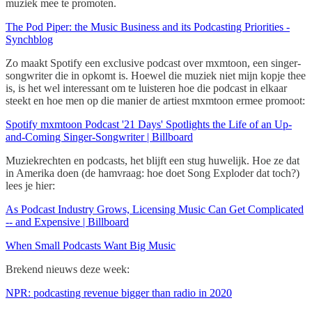
muziek mee te promoten.
The Pod Piper: the Music Business and its Podcasting Priorities -
Synchblog
Zo maakt Spotify een exclusive podcast over mxmtoon, een singer-
songwriter die in opkomt is. Hoewel die muziek niet mijn kopje thee
is, is het wel interessant om te luisteren hoe die podcast in elkaar
steekt en hoe men op die manier de artiest mxmtoon ermee promoot:
Spotify mxmtoon Podcast '21 Days' Spotlights the Life of an Up-
and-Coming Singer-Songwriter | Billboard
Muziekrechten en podcasts, het blijft een stug huwelijk. Hoe ze dat
in Amerika doen (de hamvraag: hoe doet Song Exploder dat toch?)
lees je hier:
As Podcast Industry Grows, Licensing Music Can Get Complicated
-- and Expensive | Billboard
When Small Podcasts Want Big Music
Brekend nieuws deze week:
NPR: podcasting revenue bigger than radio in 2020