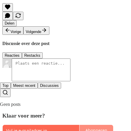
Delen
Vorige
Volgende
Discussie over deze post
Reacties
Restacks
Top
Meest recent
Discussies
Geen posts
Klaar voor meer?
Abonneren