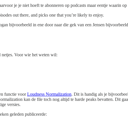
voor je je niet hoeft te abonneren op podcasts maar eentje waarin op b
sodes out there, and picks one that you’re likely to enjoy.
ogan bijvoorbeeld in ene door naar die gek van een Jensen bijvoorbeeld
d netjes. Voor wie het weten wil:
een functie voor
Loudness Normalization
. Dit is handig als je bijvoorb
rmalization kan de file toch nog altijd te harde peaks bevatten. Dit ga
ige versies.
weken geleden publiceerde: