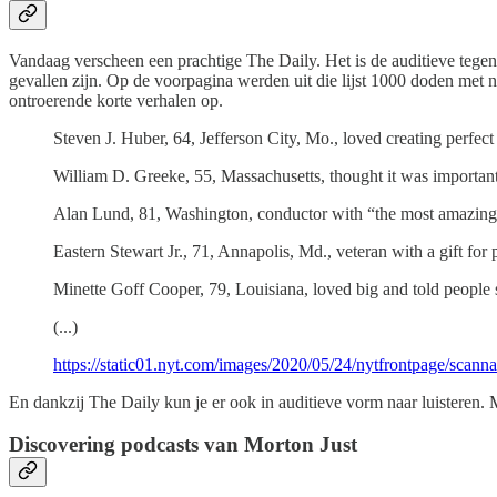
Vandaag verscheen een prachtige The Daily. Het is de auditieve teg
gevallen zijn. Op de voorpagina werden uit die lijst 1000 doden met n
ontroerende korte verhalen op.
Steven J. Huber, 64, Jefferson City, Mo., loved creating perfect
William D. Greeke, 55, Massachusetts, thought it was important 
Alan Lund, 81, Washington, conductor with “the most amazing
Eastern Stewart Jr., 71, Annapolis, Md., veteran with a gift fo
Minette Goff Cooper, 79, Louisiana, loved big and told people 
(...)
https://static01.nyt.com/images/2020/05/24/nytfrontpage/scanna
En dankzij The Daily kun je er ook in auditieve vorm naar luisteren.
Discovering podcasts van Morton Just