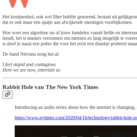
Het konijnenhol, ook wel filter bubble genoemd, bestaat uit gelijkges
dat er ook maar een spatje aan afwijkende meningen voorbijkomen.
Hoe weet een algoritme nu of jouw handelen vanuit liefde en interesse 
houdt, het is immers verzonnen om mensen zo lang mogelijk te voeren
is alsof je naast een puber die voor het eerst een drankje probeert maar 
De band Nirvana zong het al:
I feel stupid and contagious
Here we are now, entertain us
Rabbit Hole van The New York Times
Introducing an audio series about how the internet is changing,
https://www.nytimes.com/2020/04/16/technology/rabbit-hole-p