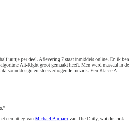
alf uurtje per deel. Aflevering 7 staat inmiddels online. En ik ben
d algoritme Alt-Right groot gemaakt heeft. Men werd massaal in de
gelikt sounddesign en sfeerverhogende muziek. Een Klasse A
s.”
met een uitleg van
Michael Barbaro
van The Daily, wat dus ook