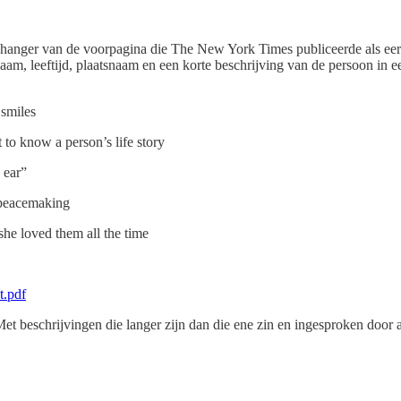
enhanger van de voorpagina die The New York Times publiceerde als ee
aam, leeftijd, plaatsnaam en een korte beschrijving van de persoon in e
 smiles
to know a person’s life story
 ear”
r peacemaking
she loved them all the time
t.pdf
 Met beschrijvingen die langer zijn dan die ene zin en ingesproken doo