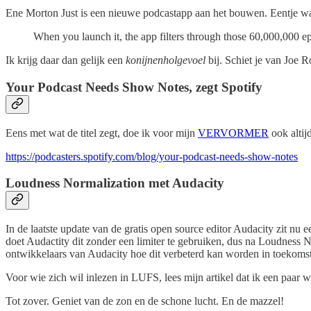
Ene Morton Just is een nieuwe podcastapp aan het bouwen. Eentje waar
When you launch it, the app filters through those 60,000,000 epi
Ik krijg daar dan gelijk een
konijnenholgevoel
bij. Schiet je van Joe R
Your Podcast Needs Show Notes, zegt Spotify
Eens met wat de titel zegt, doe ik voor mijn
VERVORMER
ook altij
https://podcasters.spotify.com/blog/your-podcast-needs-show-notes
Loudness Normalization met Audacity
In de laatste update van de gratis open source editor Audacity zit nu 
doet Audactity dit zonder een limiter te gebruiken, dus na Loudness No
ontwikkelaars van Audacity hoe dit verbeterd kan worden in toekomst
Voor wie zich wil inlezen in LUFS, lees mijn artikel dat ik een paar 
Tot zover. Geniet van de zon en de schone lucht. En de mazzel!