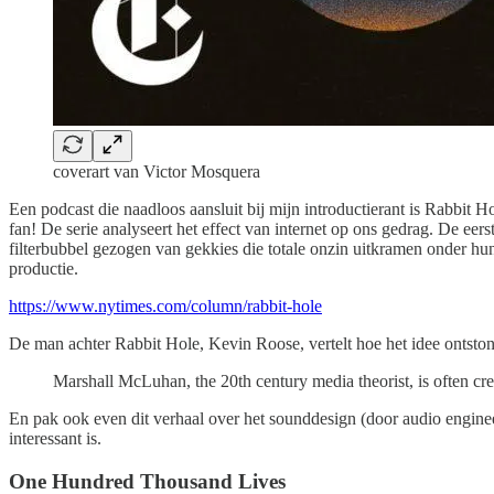
coverart van Victor Mosquera
Een podcast die naadloos aansluit bij mijn introductierant is Rabbit Ho
fan! De serie analyseert het effect van internet op ons gedrag. De e
filterbubbel gezogen van gekkies die totale onzin uitkramen onder h
productie.
https://www.nytimes.com/column/rabbit-hole
De man achter Rabbit Hole, Kevin Roose, vertelt hoe het idee ontstond
Marshall McLuhan, the 20th century media theorist, is often cre
En pak ook even dit verhaal over het sounddesign (door audio engine
interessant is.
One Hundred Thousand Lives