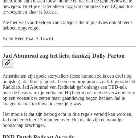
microfoon slim tussen jouw mondje en dat van de geïnterviewde te
bewegen. Hoef je er later alleen nog wat compressie en EQ aan toe
te voegen en klaar is Keesie.
Zie hier wat voorbeelden van collega's die mijn advies ook al reeds
hebben opgevolgd:
Brian Reed (o.a. S-Town)
Jad Abumrad zag het licht dankzij Dolly Parton
Amerikanen zijn goeie storytellers (lees: kunnen zelfs een drol nog
polijsten), dat hoor je goed af een een programma zoals bijvoorbeeld
Radiolab. Jad Abumrad van Radiolab gaf onlangs een TED-talk
over de basis van zijn verhalen. Hij begon ooit met de verwondering
op een voetstuk te zetten maar gaandeweg begon het aan Jad te
knagen dat dat toch wat te eenzijdig was.
Het mooie is dat zijn betoog echt in drie regels verteld kan worden,
Jad doet er echter 13 minuten over. Het maakt zijn eenvoudige
boodschap krachtiger.
BNR Dutch Podcast Awards