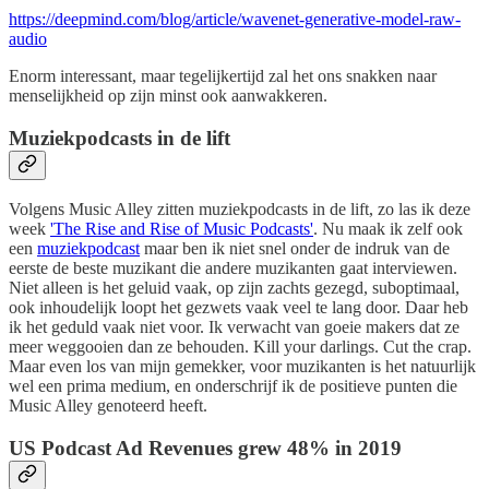
https://deepmind.com/blog/article/wavenet-generative-model-raw-
audio
Enorm interessant, maar tegelijkertijd zal het ons snakken naar
menselijkheid op zijn minst ook aanwakkeren.
Muziekpodcasts in de lift
Volgens Music Alley zitten muziekpodcasts in de lift, zo las ik deze
week
'The Rise and Rise of Music Podcasts'
. Nu maak ik zelf ook
een
muziekpodcast
maar ben ik niet snel onder de indruk van de
eerste de beste muzikant die andere muzikanten gaat interviewen.
Niet alleen is het geluid vaak, op zijn zachts gezegd, suboptimaal,
ook inhoudelijk loopt het gezwets vaak veel te lang door. Daar heb
ik het geduld vaak niet voor. Ik verwacht van goeie makers dat ze
meer weggooien dan ze behouden. Kill your darlings. Cut the crap.
Maar even los van mijn gemekker, voor muzikanten is het natuurlijk
wel een prima medium, en onderschrijf ik de positieve punten die
Music Alley genoteerd heeft.
US Podcast Ad Revenues grew 48% in 2019