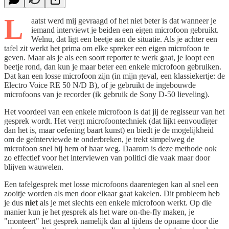
L
aatst werd mij gevraagd of het niet beter is dat wanneer je
iemand interviewt je beiden een eigen microfoon gebruikt.
Welnu, dat ligt een beetje aan de situatie. Als je achter een
tafel zit werkt het prima om elke spreker een eigen microfoon te
geven. Maar als je als een soort reporter te werk gaat, je loopt een
beetje rond, dan kun je maar beter een enkele microfoon gebruiken.
Dat kan een losse microfoon zijn (in mijn geval, een klassiekertje: de
Electro Voice RE 50 N/D B), of je gebruikt de ingebouwde
microfoons van je recorder (ik gebruik de Sony D-50 lieveling).
Het voordeel van een enkele microfoon is dat jij de regisseur van het
gesprek wordt. Het vergt microfoontechniek (dat lijkt eenvoudiger
dan het is, maar oefening baart kunst) en biedt je de mogelijkheid
om de geïnterviewde te onderbreken, je trekt simpelweg de
microfoon snel bij hem of haar weg. Daarom is deze methode ook
zo effectief voor het interviewen van politici die vaak maar door
blijven wauwelen.
Een tafelgesprek met losse microfoons daarentegen kan al snel een
zooitje worden als men door elkaar gaat kakelen. Dit probleem heb
je dus
niet
als je met slechts een enkele microfoon werkt. Op die
manier kun je het gesprek als het ware on-the-fly maken, je
"monteert" het gesprek namelijk dan al tijdens de opname door die