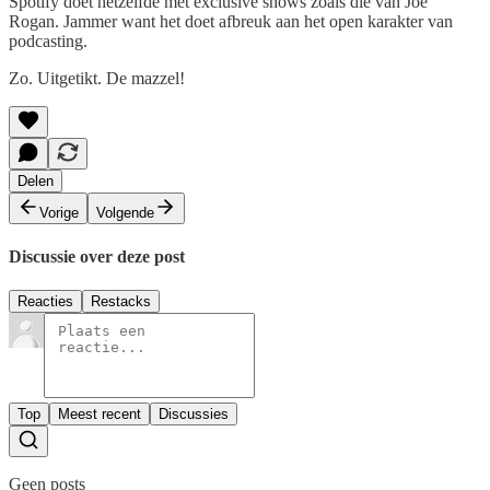
Spotify doet hetzelfde met exclusive shows zoals die van Joe
Rogan. Jammer want het doet afbreuk aan het open karakter van
podcasting.
Zo. Uitgetikt. De mazzel!
Delen
Vorige
Volgende
Discussie over deze post
Reacties
Restacks
Top
Meest recent
Discussies
Geen posts