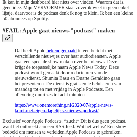
Ik kan in mijn dashboard hier niets over vinden. Waarom dat is,
geen idee. Mijn VERVORMER staat zover ik weet in geen enkel
lijstje, daarvoor is de podcast denk ik nog te klein. Ik ben een kleine
50 abonnees op Spotify.
#FAIL: Apple gaat nieuws-"podcast" maken
Dat heeft Apple
bekendgemaakt
in een bericht met
verschillende nieuwtjes over haar audiodiensten. Apple
gaat een speciale show maken over het nieuws. Deze
krijgt de toepasselijke naam Apple News Today. Deze
podcast wordt gemaakt door redacteuren van de
nieuwsdienst. Shumita Basu en Duarte Geraldino gaan
het presenteren. De dienst is gratis en te beluisteren van
maandag tot en met vrijdag in Apple Podcasts. Een
aflevering duurt zes tot acht minuten.
https://www.onemorething.nl/2020/07/apple-news-
komt-met-eigen-dagelijkse-nieuws-podcast/
Exclusief voor Apple Podcasts. *zucht* Dit is dus geen podcast,
want het ontbreekt aan een RSS-feed. Wat het wel is? Een show
bedoeld om mensen te verleiden Apple Podcasts te gebruiken.