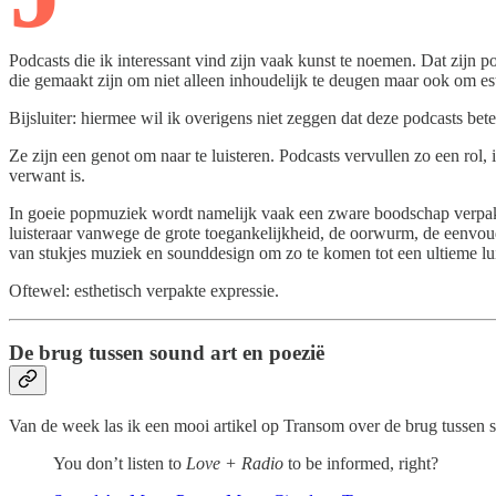
Podcasts die ik interessant vind zijn vaak kunst te noemen. Dat zijn 
die gemaakt zijn om niet alleen inhoudelijk te deugen maar ook om es
Bijsluiter: hiermee wil ik overigens niet zeggen dat deze podcasts bet
Ze zijn een genot om naar te luisteren. Podcasts vervullen zo een ro
verwant is.
In goeie popmuziek wordt namelijk vaak een zware boodschap verpakt in
luisteraar vanwege de grote toegankelijkheid, de oorwurm, de eenvoud
van stukjes muziek en sounddesign om zo te komen tot een ultieme lui
Oftewel: esthetisch verpakte expressie.
De brug tussen sound art en poezië
Van de week las ik een mooi artikel op Transom over de brug tussen so
You don’t listen to
Love + Radio
to be informed, right?