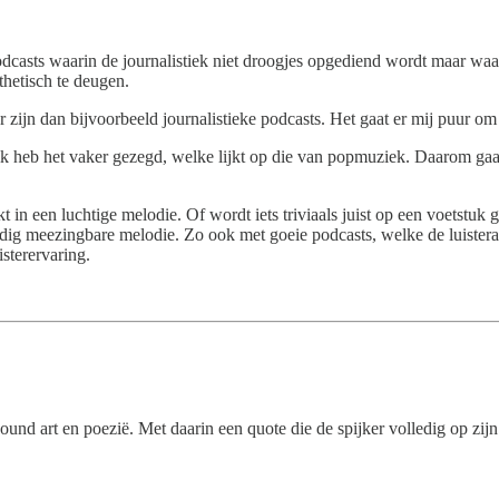
podcasts waarin de journalistiek niet droogjes opgediend wordt maar waa
thetisch te deugen.
er zijn dan bijvoorbeeld journalistieke podcasts. Het gaat er mij puur o
l, ik heb het vaker gezegd, welke lijkt op die van popmuziek. Daarom ga
 een luchtige melodie. Of wordt iets triviaals juist op een voetstuk g
ig meezingbare melodie. Zo ook met goeie podcasts, welke de luisteraar
sterervaring.
und art en poezië. Met daarin een quote die de spijker volledig op zijn