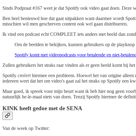
Sinds Podpraat #167 weet je dat Spotify ook video gaat doen. Deze w
Ben heel benieuwd hoe dat gaat uitpakken want daarmee wordt Spotify
misschien wil men geschreven content ook wel gaan distribueren.
Ik vind een podcast echt COMPLEET iets anders met beeld dan zonder 
Om de beelden te bekijken, kunnen gebruikers op de playknop 
Spotify komt met videopodcasts voor betalende en niet-betalen
Zullen gebruikers het straks raar vinden als er geen beeld komt bij 
Spotify
creëert
hiermee een probleem. Hoewel het van origine alleen 
iedereen weet dat het om video's gaat zal het straks op Spotify een 
Maar goed, ik spreek voor mijn beurt want ik heb hier nog geen voor
natuurlijk he-le-maal niets van doen. Tenzij Spotify hiermee de defini
KINK heeft gedoe met de SENA
Van de week op Twitter: