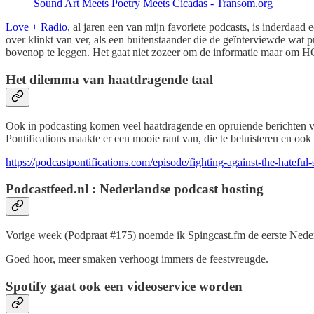
Sound Art Meets Poetry Meets Cicadas - Transom.org
Love + Radio
, al jaren een van mijn favoriete podcasts, is inderdaad
over klinkt van ver, als een buitenstaander die de geïnterviewde wat 
bovenop te leggen. Het gaat niet zozeer om de informatie maar om H
Het dilemma van haatdragende taal
Ook in podcasting komen veel haatdragende en opruiende berichten vo
Pontifications maakte er een mooie rant van, die te beluisteren en ook 
https://podcastpontifications.com/episode/fighting-against-the-hateful
Podcastfeed.nl : Nederlandse podcast hosting
Vorige week (Podpraat #175) noemde ik Spingcast.fm de eerste Nederl
Goed hoor, meer smaken verhoogt immers de feestvreugde.
Spotify gaat ook een videoservice worden