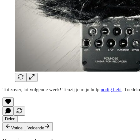
Tot zover, tot volgende week! Tenzij je mijn hulp
nodig hebt
. Toedelo
Delen
Vorige
Volgende