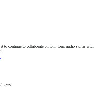
it to continue to collaborate on long-form audio stories with
ed.
e
Podnews: