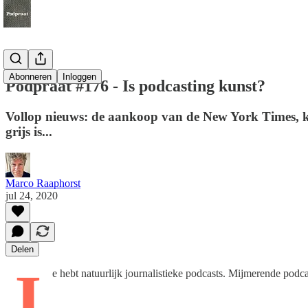
Abonneren
Inloggen
Podpraat #176 - Is podcasting kunst?
Vollop nieuws: de aankoop van de New York Times, kun
grijs is...
Marco Raaphorst
jul 24, 2020
Delen
J
e hebt natuurlijk journalistieke podcasts. Mijmerende podcas