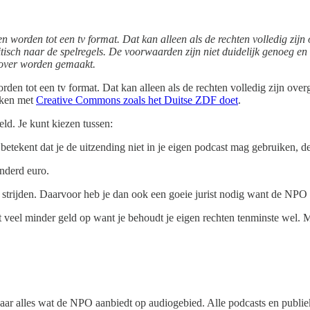
 worden tot een tv format. Dat kan alleen als de rechten volledig zij
itisch naar de spelregels. De voorwaarden zijn niet duidelijk genoeg e
 over worden gemaakt.
en tot een tv format. Dat kan alleen als de rechten volledig zijn ove
erken met
Creative Commons zoals het Duitse ZDF doet
.
ld. Je kunt kiezen tussen:
tekent dat je de uitzending niet in je eigen podcast mag gebruiken, d
nderd euro.
t strijden. Daarvoor heb je dan ook een goeie jurist nodig want de NPO 
het veel minder geld op want je behoudt je eigen rechten tenminste wel. 
r alles wat de NPO aanbiedt op audiogebied. Alle podcasts en publieke 