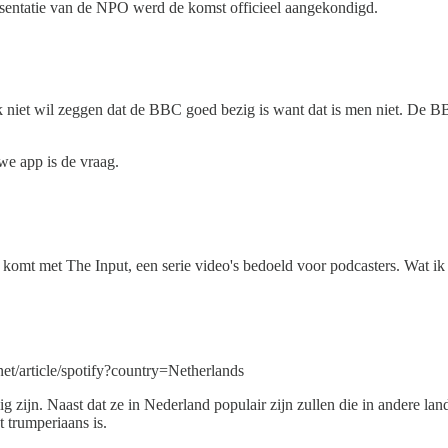
esentatie van de NPO werd de komst officieel aangekondigd.
iet wil zeggen dat de BBC goed bezig is want dat is men niet. De BBC 
e app is de vraag.
n komt met The Input, een serie video's bedoeld voor podcasters. Wat ik
net/article/spotify?country=Netherlands
 zijn. Naast dat ze in Nederland populair zijn zullen die in andere land
t trumperiaans is.