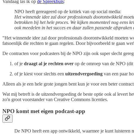
Vandaag las ik op
de Spreekbuis
:
NPO heeft gereageerd op de kritiek van op social media:
Het winnende idee zal door professionals doorontwikkeld moeten
betrokken bij het hele proces. We kijken momenteel nog eens kr
ook meedelen in het succes en daar zullen passende afspraken
"Het winnende idee zal door professionals doorontwikkeld moeten word
fatsoenlijk die rechten te gaan regelen. Door bijvoorbeeld te gaan w
De contracten voor podcasters bij de NPO zijn ook super slecht gerege
of je
draagt al je rechten over
op de omroep van de NPO (dit be
of je kiest voor slechts een
uitzendvergoeding
van een paar ho
Alleen als je een hele grote jongen bent kun je voor een beter contrac
Wat mij betreft is de uitzendvergoeding de beste optie ook al levert 
zo'n groot voorstander van Creative Commons licenties.
NPO komt met eigen podcast-app
De NPO heeft een app ontwikkeld, waarmee je kunt luisteren naa