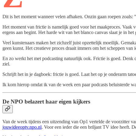
Dit is het moment wanneer velen afhaken. Onzin gaan roepen zoals: "i
Het moment van frictie is namelijk goed voor het maakproces. Vaak vo
ergens aan begint. Het harde wit van het blanco canvas slaat je in het 
Veel kunstenaars maken het zichzelf juist opzettelijk moeilijk. Gem
geen kunst. Het creatieve proces draait immers om het scheppen van i
En zo werkt het met podcasting natuurlijk ook. Frictie is goed. Denk d
ziel.
Schrijft het in je dagboek: frictie is goed. Laat het op je onderarm tato
Ik kom hierop omdat ik van de week een paar podcasts beluisterde waar
De NPO belazert haar eigen kijkers
Van de week tijdens een uitzending van Op1 vertelde de voorzitter 
jouwideeoptv.npo.nl
. Voor een ieder die een briljant TV idee heeft. 