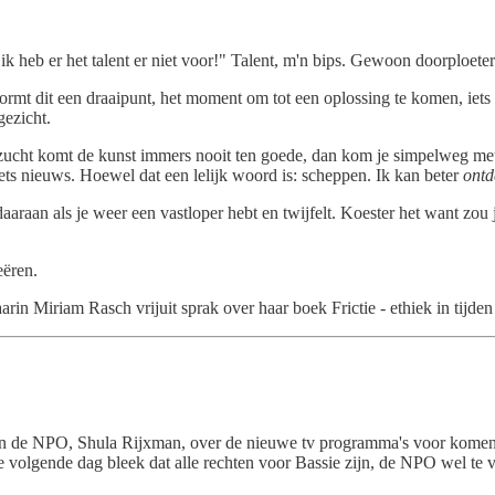
k heb er het talent er niet voor!" Talent, m'n bips. Gewoon doorploeter
rmt dit een draaipunt, het moment om tot een oplossing te komen, iets 
gezicht.
akzucht komt de kunst immers nooit ten goede, dan kom je simpelweg me
ets nieuws. Hoewel dat een lelijk woord is: scheppen. Ik kan beter
ontd
aaraan als je weer een vastloper hebt en twijfelt. Koester het want zou
eëren.
in Miriam Rasch vrijuit sprak over haar boek Frictie - ethiek in tijde
van de NPO, Shula Rijxman, over de nieuwe tv programma's voor komend 
De volgende dag bleek dat alle rechten voor Bassie zijn, de NPO wel te 