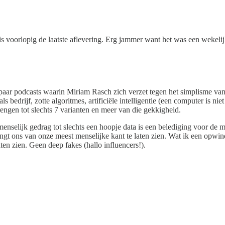
 is voorlopig de laatste aflevering. Erg jammer want het was een wekeli
n paar podcasts waarin Miriam Rasch zich verzet tegen het simplisme van
bedrijf, zotte algoritmes, artificiële intelligentie (een computer is nie
engen tot slechts 7 varianten en meer van die gekkigheid.
selijk gedrag tot slechts een hoopje data is een belediging voor de me
gt ons van onze meest menselijke kant te laten zien. Wat ik een opwind
aten zien. Geen deep fakes (hallo influencers!).