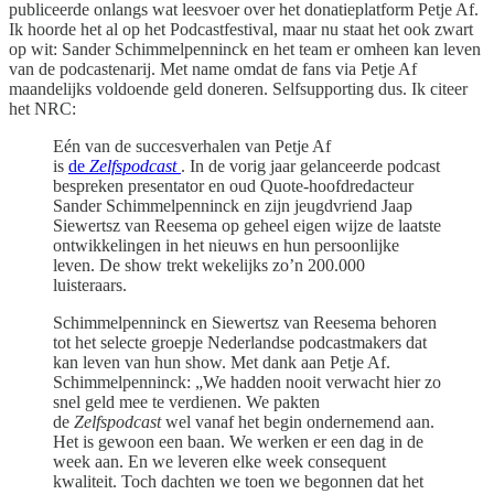
publiceerde onlangs wat leesvoer over het donatieplatform Petje Af.
Ik hoorde het al op het Podcastfestival, maar nu staat het ook zwart
op wit: Sander Schimmelpenninck en het team er omheen kan leven
van de podcastenarij. Met name omdat de fans via Petje Af
maandelijks voldoende geld doneren. Selfsupporting dus. Ik citeer
het NRC:
Eén van de succesverhalen van Petje Af
is
de
Zelfspodcast
. In de vorig jaar gelanceerde podcast
bespreken presentator en oud Quote
-
hoofdredacteur
Sander Schimmelpenninck en zijn jeugdvriend Jaap
Siewertsz van Reesema op geheel eigen wijze de laatste
ontwikkelingen in het nieuws en hun persoonlijke
leven. De show trekt wekelijks zo’n 200.000
luisteraars.
Schimmelpenninck en Siewertsz van Reesema behoren
tot het selecte groepje Nederlandse podcastmakers dat
kan leven van hun show. Met dank aan Petje Af.
Schimmelpenninck: „We hadden nooit verwacht hier zo
snel geld mee te verdienen. We pakten
de
Zelfspodcast
wel vanaf het begin ondernemend aan.
Het is gewoon een baan. We werken er een dag in de
week aan. En we leveren elke week consequent
kwaliteit. Toch dachten we toen we begonnen dat het