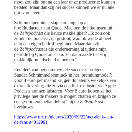
mooi zou zijn om na een jaar onze producer te kunnen
betalen. Maar dankzij het succes kunnen we er nu alle
drie van leven.”
Schimmelpenninck stapte onlangs op als
hoofdredacteur van Quot
. Maakten de inkomsten uit
de
Zelfspodcast
die keuze makkelijker? „Ik zou ook
zonder de podcast zijn gestopt, want ik wilde al heel
lang een eigen bedrijf beginnen. Maar dankzij
de
Zelfspodcast
is die onderneming al tijdens mijn
periode bij Quote ontstaan. En dat maakte het vrij
makkelijk om afscheid te nemen.”
Een deel van het commerciële succes zit volgens
Sander Schmimmelpenninck in het ‘premiummodel’:
voor 4 euro per maand krijgen donateurs wekelijks een
extra aflevering, die ze via een link exclusief via Apple
Podcasts kunnen luisteren. Voor 8 euro kopen ze het
privilege met de makers te mogen chatten en krijgen ze
een „voorkeursbehandeling” bij de
Zelfspodcast
-
liveshows.
https://www.nrc.nl/nieuws/2020/09/22/met-dank-aan-
de-fans-a4012991