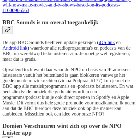
will-now-make-movies-and-tv-shows-based-on-its-podcasts-
11600966563
BBC Sounds is nu overal toegankelijk
De app BBC Sounds heeft een update gekregen (
iOS link
en
Android link
) waardoor alle radioprogramma's en podcasts van de
BBC nu wereldwijd te beluisteren zijn. Je moet je wel registreren,
maar dat is gratis.
Opvallend toch want daar waar de NPO op basis van IP-adressen
luisteraars vanuit het buitenland is gaan blokkeren vanwege het
goede om de muziekrechten (zie oa Podpraat #177) kun je met de
BBC app alle muziekprogramma's en -podcasts beluisteren. En wat
heel slim is: de muziek die gedraaid wordt in een
programma/podcast kun je ook direct openen in Spotify en Apple
Music. Dit vormt dus hele goeie promotie voor muzikanten. Ik neem
aan dat de BBC hierdoor deze muziek ook op die manier kan
aanbieden. Misschien ook een idee voor onze NPO?
Domien Verschuuren wint zich op over de NPO
Luister app