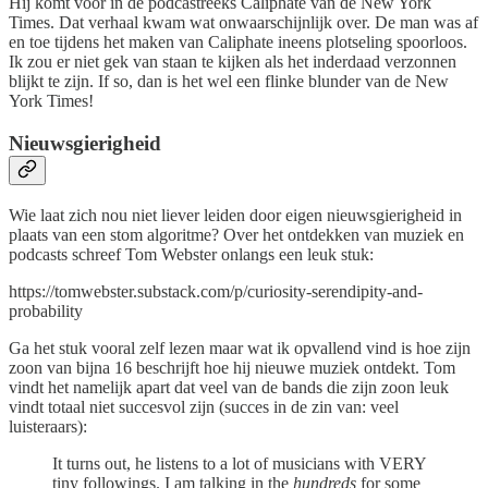
Hij komt voor in de podcastreeks Caliphate van de New York
Times. Dat verhaal kwam wat onwaarschijnlijk over. De man was af
en toe tijdens het maken van Caliphate ineens plotseling spoorloos.
Ik zou er niet gek van staan te kijken als het inderdaad verzonnen
blijkt te zijn. If so, dan is het wel een flinke blunder van de New
York Times!
Nieuwsgierigheid
Wie laat zich nou niet liever leiden door eigen nieuwsgierigheid in
plaats van een stom algoritme? Over het ontdekken van muziek en
podcasts schreef Tom Webster onlangs een leuk stuk:
https://tomwebster.substack.com/p/curiosity-serendipity-and-
probability
Ga het stuk vooral zelf lezen maar wat ik opvallend vind is hoe zijn
zoon van bijna 16 beschrijft hoe hij nieuwe muziek ontdekt. Tom
vindt het namelijk apart dat veel van de bands die zijn zoon leuk
vindt totaal niet succesvol zijn (succes in de zin van: veel
luisteraars):
It turns out, he listens to a lot of musicians with VERY
tiny followings. I am talking in the
hundreds
for some