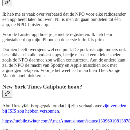
Ik heb me er vaak over verbaasd dat de NPO voor elke radiozender
een app heeft laten bouwen. Nu is men dit gaan bundelen tot één
app, de NPO Luister app.
Voor de Luister app hoef je je niet te registreren. Ik heb hem
geïnstalleerd op mijn iPhone en de eerste indruk is prima.
Domien heeft overigens wel een punt. De podcasts zijn immers ook
beschikbaar in alle podcast apps, beetje raar dat een kleine speler
zoals de NPO daarmee zou willen concurreren. Aan de andere kant
zal de NPO de macht van Spotify en Apple misschien ook met
argusogen bekijken. Voor je het weet laat misschien The Orange
Man de boel blokkeren.
New York Times Caliphate hoax?
Abu Huzayfah is opgepakt omdat hij zijn verhaal over
zijn verleden
bij ISIS zou hebben verzonnen
.
https://mobile.twitter.com/AmarAmarasingam/status/130960108138