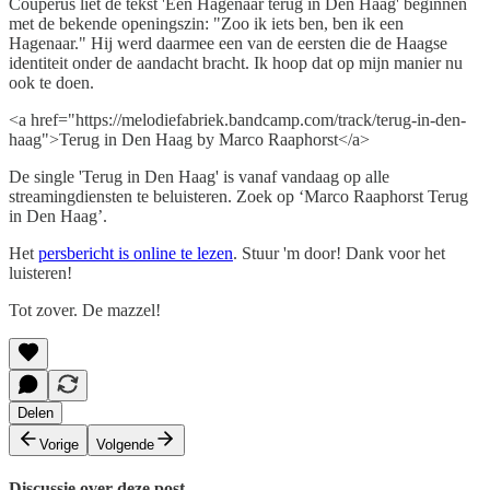
Couperus liet de tekst 'Een Hagenaar terug in Den Haag' beginnen
met de bekende openingszin: "Zoo ik iets ben, ben ik een
Hagenaar." Hij werd daarmee een van de eersten die de Haagse
identiteit onder de aandacht bracht. Ik hoop dat op mijn manier nu
ook te doen.
<a href="https://melodiefabriek.bandcamp.com/track/terug-in-den-
haag">Terug in Den Haag by Marco Raaphorst</a>
De single 'Terug in Den Haag' is vanaf vandaag op alle
streamingdiensten te beluisteren. Zoek op ‘Marco Raaphorst Terug
in Den Haag’.
Het
persbericht is online te lezen
. Stuur 'm door! Dank voor het
luisteren!
Tot zover. De mazzel!
Delen
Vorige
Volgende
Discussie over deze post