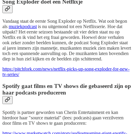
Song Exploder doet een Netflixje
Vandaag staat de eerste Song Exploder op Netflix. Wat ooit begon
als
muziekpodcast
is nu uitgemond tot een Netflixserie. Hoe dat
uitpakt? Het eerste seizoen bestaande uit vier delen staat nu op
Netflix en ik vind het erg fraai geworden. Hoewel deze verhalen
ook zeker zonder beelden kunnen, de podcast Song Exploder staat
al jaren immers zijn mannetje, muzikanten muziek zien maken levert
toch een spannende aanvulling op. De muzikanten laten bovendien
diep in hun ziel kijken en de beelden zijn schitterend.
https://pitchfork.com/news/netflix-picks-up-song-exploder-for-new-
tv-series/
Spotify gaat films en TV shows die gebaseerd zijn op
haar podcasts produceren
Spotify is partner geworden van Cherin Entertainment en kan
hierdoor haar "source material" (lees: podcasts) gaan verzilveren
door films en TV shows te gaan produceren:
https://www.marketwatch.com/story/audiostreaming-giant-spotify-