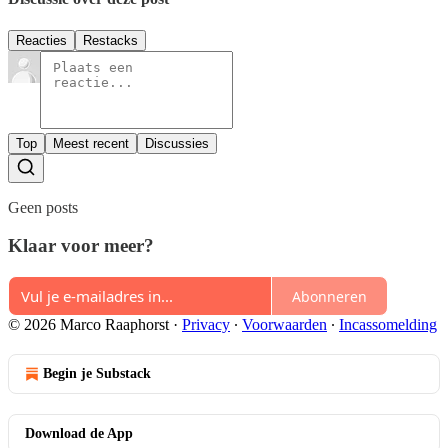
Reacties
Restacks
Top
Meest recent
Discussies
Geen posts
Klaar voor meer?
Abonneren
© 2026 Marco Raaphorst
·
Privacy
∙
Voorwaarden
∙
Incassomelding
Begin je Substack
Download de App