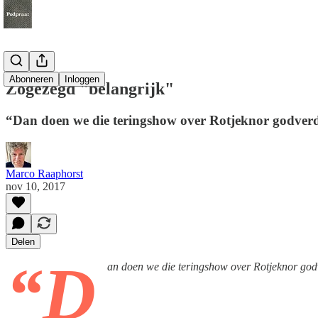
Abonneren
Inloggen
Zogezegd "belangrijk"
“Dan doen we die teringshow over Rotjeknor godverdo
Marco Raaphorst
nov 10, 2017
Delen
“D
an doen we die teringshow over Rotjeknor godv