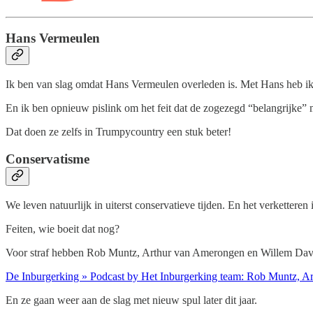
Hans Vermeulen
Ik ben van slag omdat Hans Vermeulen overleden is. Met Hans heb ik 
En ik ben opnieuw pislink om het feit dat de zogezegd “belangrijke” 
Dat doen ze zelfs in Trumpycountry een stuk beter!
Conservatisme
We leven natuurlijk in uiterst conservatieve tijden. En het verkettere
Feiten, wie boeit dat nog?
Voor straf hebben Rob Muntz, Arthur van Amerongen en Willem David
De Inburgerking » Podcast by Het Inburgerking team: Rob Muntz, A
En ze gaan weer aan de slag met nieuw spul later dit jaar.