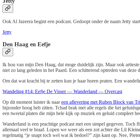
Jetty
Ook Al Jazeera begint een podcast. Gedoopt onder de naam Jetty sta
Jetty
Den Haag en Eefje
Ik hou van mijn Den Haag, dat moge duidelijk zijn. Maar ook artiest
niet zo lang geleden in het Paard. Een schitterend optreden van dez
Om dat wat kracht bij te zetten kun je haar horen praten. Een wande
Wandeling #14: Eefje De Visser — Wanderland — Overcast
Op dit moment luister ik naar
een aflevering met Ruben Block van Tri
bijzonder hoog heb zitten. Tchad brak met alle regels die het geluid
een tweetal platen die mijn hele kijk op muziek en geluid compleet he
Wanderland is een prachtige podcast met een simpel gegeven. Toch flik
allemaal veel te braaf. Lopen we weer als een zot achter die Lil Klein
regelmatig “je snapt toch wel wat ik bedoel?” zijn kant op. Nee, Piet