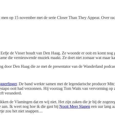
rt men op 15 november met de serie Closer Than They Appear. Over rac
e Eefje de Visser houdt van Den Haag. Ze woonde er ooit en komt nog 
e dame die vernieuwende muziek maakt. Ze doet niet zomaar wat maar ka
ling door Den Haag die ze met de presentator van de Wanderland podca
ggerfinger
. De band werkte samen met de legendarische producer Mitch
sgestapo ooit had verzonnen. Hij voorzag Tom Waits van vervorming op z
eft veranderd.
ken de Vlamingen dat en wij niet. Het zijn zaken die je bij de zogezegd
e aan. Ik weet nog hoe ik die gast bij
Nooit Meer Slapen
een uur lang aa
ertje zou het niet snappen…