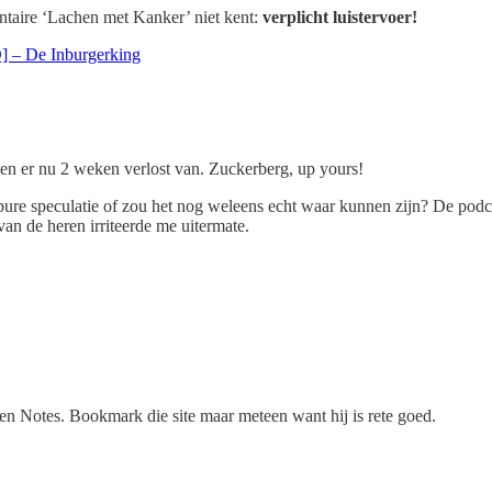
ntaire ‘Lachen met Kanker’ niet kent:
verplicht luistervoer!
] – De Inburgerking
ben er nu 2 weken verlost van. Zuckerberg, up yours!
 pure speculatie of zou het nog weleens echt waar kunnen zijn? De po
an de heren irriteerde me uitermate.
en Notes. Bookmark die site maar meteen want hij is rete goed.