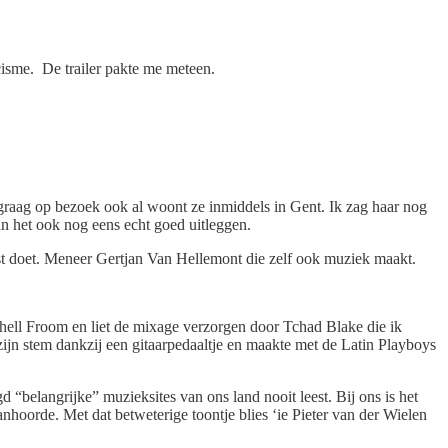
isme. De trailer pakte me meteen.
graag op bezoek ook al woont ze inmiddels in Gent. Ik zag haar nog
n het ook nog eens echt goed uitleggen.
st doet. Meneer Gertjan Van Hellemont die zelf ook muziek maakt.
ell Froom en liet de mixage verzorgen door Tchad Blake die ik
ijn stem dankzij een gitaarpedaaltje en maakte met de Latin Playboys
 “belangrijke” muzieksites van ons land nooit leest. Bij ons is het
nhoorde. Met dat betweterige toontje blies ‘ie Pieter van der Wielen