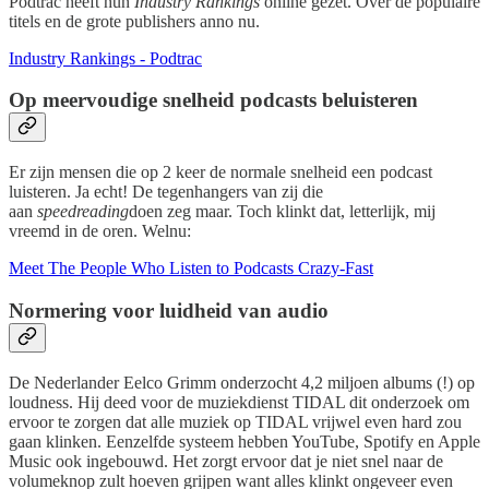
Podtrac heeft hun
Industry Rankings
online gezet. Over de populaire
titels en de grote publishers anno nu.
Industry Rankings - Podtrac
Op meervoudige snelheid podcasts beluisteren
Er zijn mensen die op 2 keer de normale snelheid een podcast
luisteren. Ja echt! De tegenhangers van zij die
aan
speedreading
doen zeg maar. Toch klinkt dat, letterlijk, mij
vreemd in de oren. Welnu:
Meet The People Who Listen to Podcasts Crazy-Fast
Normering voor luidheid van audio
De Nederlander Eelco Grimm onderzocht 4,2 miljoen albums (!) op
loudness. Hij deed voor de muziekdienst TIDAL dit onderzoek om
ervoor te zorgen dat alle muziek op TIDAL vrijwel even hard zou
gaan klinken. Eenzelfde systeem hebben YouTube, Spotify en Apple
Music ook ingebouwd. Het zorgt ervoor dat je niet snel naar de
volumeknop zult hoeven grijpen want alles klinkt ongeveer even