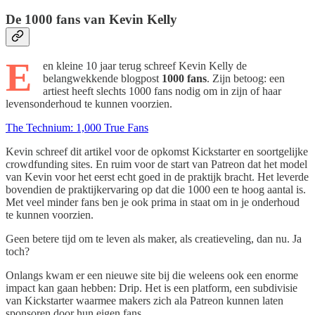
De 1000 fans van Kevin Kelly
E
en kleine 10 jaar terug schreef Kevin Kelly de
belangwekkende blogpost
1000 fans
. Zijn betoog: een
artiest heeft slechts 1000 fans nodig om in zijn of haar
levensonderhoud te kunnen voorzien.
The Technium: 1,000 True Fans
Kevin schreef dit artikel voor de opkomst Kickstarter en soortgelijke
crowdfunding sites. En ruim voor de start van Patreon dat het model
van Kevin voor het eerst echt goed in de praktijk bracht. Het leverde
bovendien de praktijkervaring op dat die 1000 een te hoog aantal is.
Met veel minder fans ben je ook prima in staat om in je onderhoud
te kunnen voorzien.
Geen betere tijd om te leven als maker, als creatieveling, dan nu. Ja
toch?
Onlangs kwam er een nieuwe site bij die weleens ook een enorme
impact kan gaan hebben: Drip. Het is een platform, een subdivisie
van Kickstarter waarmee makers zich ala Patreon kunnen laten
sponsoren door hun eigen fans.