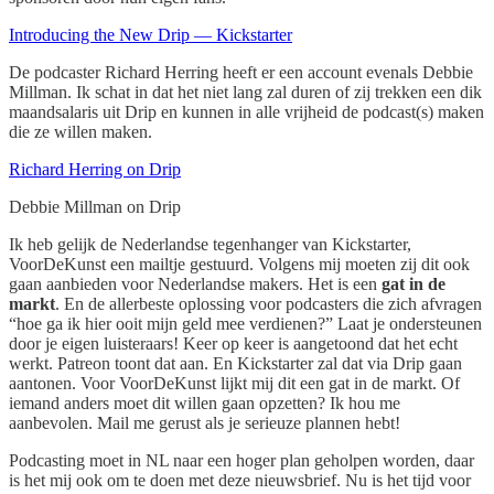
Introducing the New Drip — Kickstarter
De podcaster Richard Herring heeft er een account evenals Debbie
Millman. Ik schat in dat het niet lang zal duren of zij trekken een dik
maandsalaris uit Drip en kunnen in alle vrijheid de podcast(s) maken
die ze willen maken.
Richard Herring on Drip
Debbie Millman on Drip
Ik heb gelijk de Nederlandse tegenhanger van Kickstarter,
VoorDeKunst een mailtje gestuurd. Volgens mij moeten zij dit ook
gaan aanbieden voor Nederlandse makers. Het is een
gat in de
markt
. En de allerbeste oplossing voor podcasters die zich afvragen
“hoe ga ik hier ooit mijn geld mee verdienen?” Laat je ondersteunen
door je eigen luisteraars! Keer op keer is aangetoond dat het echt
werkt. Patreon toont dat aan. En Kickstarter zal dat via Drip gaan
aantonen. Voor VoorDeKunst lijkt mij dit een gat in de markt. Of
iemand anders moet dit willen gaan opzetten? Ik hou me
aanbevolen. Mail me gerust als je serieuze plannen hebt!
Podcasting moet in NL naar een hoger plan geholpen worden, daar
is het mij ook om te doen met deze nieuwsbrief. Nu is het tijd voor