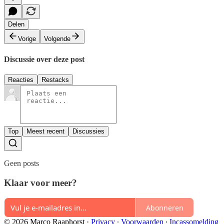
Delen
Vorige
Volgende
Discussie over deze post
Reacties
Restacks
Top
Meest recent
Discussies
Geen posts
Klaar voor meer?
Abonneren
© 2026 Marco Raaphorst
·
Privacy
∙
Voorwaarden
∙
Incassomelding