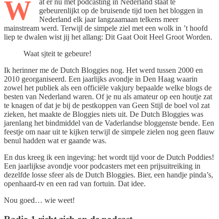
W
at er nu met podcasting in Nederland staat te
gebeurenlijkt op de bruisende tijd toen het bloggen in
Nederland elk jaar langzaamaan telkens meer
mainstream werd. Terwijl de simpele ziel met een wolk in ’t hoofd
liep te dwalen wist jij het allang: Dit Gaat Ooit Heel Groot Worden.
Waat sjteit te gebeure!
Ik herinner me de Dutch Bloggies nog. Het werd tussen 2000 en
2010 georganiseerd. Een jaarlijks avondje in Den Haag waarin
zowel het publiek als een officiële vakjury bepaalde welke blogs de
besten van Nederland waren. Of je nu als amateur op een houtje zat
te knagen of dat je bij de pestkoppen van Geen Stijl de boel vol zat
zieken, het maakte de Bloggies niets uit. De Dutch Bloggies was
jarenlang het bindmiddel van de Vaderlandse bloggenste bende. Een
feestje om naar uit te kijken terwijl de simpele zielen nog geen flauw
benul hadden wat er gaande was.
En dus kreeg ik een ingeving: het wordt tijd voor de Dutch Poddies!
Een jaarlijkse avondje voor podcasters met een prijsuitreiking in
dezelfde losse sfeer als de Dutch Bloggies. Bier, een handje pinda’s,
openhaard-tv en een rad van fortuin. Dat idee.
Nou goed… wie weet!