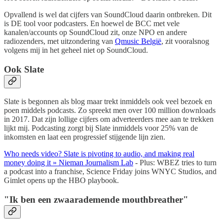
Opvallend is wel dat cijfers van SoundCloud daarin ontbreken. Dit
is DE tool voor podcasters. En hoewel de BCC met vele
kanalen/accounts op SoundCloud zit, onze NPO en andere
radiozenders, met uitzondering van
Qmusic België
, zit vooralsnog
volgens mij in het geheel niet op SoundCloud.
Ook Slate
Slate is begonnen als blog maar trekt inmiddels ook veel bezoek en
poen middels podcasts. Zo spreekt men over 100 million downloads
in 2017. Dat zijn lollige cijfers om adverteerders mee aan te trekken
lijkt mij. Podcasting zorgt bij Slate inmiddels voor 25% van de
inkomsten en laat een progressief stijgende lijn zien.
Who needs video? Slate is pivoting to audio, and making real
money doing it » Nieman Journalism Lab
- Plus: WBEZ tries to turn
a podcast into a franchise, Science Friday joins WNYC Studios, and
Gimlet opens up the HBO playbook.
"Ik ben een zwaarademende mouthbreather"