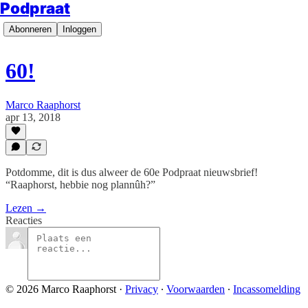
Podpraat
Abonneren
Inloggen
60!
Marco Raaphorst
apr 13, 2018
Potdomme, dit is dus alweer de 60e Podpraat nieuwsbrief!
“Raaphorst, hebbie nog plannûh?”
Lezen →
Reacties
© 2026 Marco Raaphorst
·
Privacy
∙
Voorwaarden
∙
Incassomelding