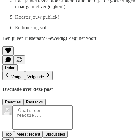
Laat je niet teveel door anderen afleiden! (jat de goeie dingen
maar ga niet vergelijken!)
Koester jouw publiek!
En hou stug vol!
Ben jij een luisteraar? Geweldig! Zegt het voort!
Delen
Vorige
Volgende
Discussie over deze post
Reacties
Restacks
Top
Meest recent
Discussies