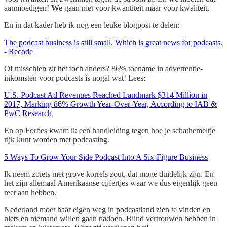
aanmoedigen!
We
gaan niet voor kwantiteit maar voor kwaliteit.
En in dat kader heb ik nog een leuke blogpost te delen:
The podcast business is still small. Which is great news for podcasts.
- Recode
Of misschien zit het toch anders? 86% toename in advertentie-
inkomsten voor podcasts is nogal wat! Lees:
U.S. Podcast Ad Revenues Reached Landmark $314 Million in
2017, Marking 86% Growth Year-Over-Year, According to IAB &
PwC Research
En op Forbes kwam ik een handleiding tegen hoe je schathemeltje
rijk kunt worden met podcasting.
5 Ways To Grow Your Side Podcast Into A Six-Figure Business
Ik neem zoiets met grove korrels zout, dat moge duidelijk zijn. En
het zijn allemaal Amerikaanse cijfertjes waar we dus eigenlijk geen
reet aan hebben.
Nederland moet haar eigen weg in podcastland zien te vinden en
niets en niemand willen gaan nadoen. Blind vertrouwen hebben in