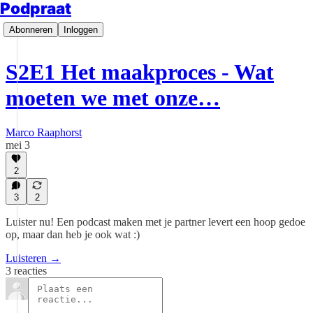
Podpraat
Abonneren
Inloggen
S2E1 Het maakproces - Wat
moeten we met onze…
Marco Raaphorst
mei 3
2
3
2
Luister nu! Een podcast maken met je partner levert een hoop gedoe
op, maar dan heb je ook wat :)
Luisteren →
3 reacties