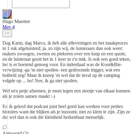
Hugo Maerten
May 4
Dag Karin, dag Marco, ik heb alle afleveringen en het maakproces
in 1 ruk afgeluisterd; ja, zo zijn wij, de luisteraars dan ook weer:
makers zwoegen, zweten en piekeren over een knip en een quote,
en de luisteraar gooit het in 1 keer in z'n mik. Is ook een goed teken,
het is er boeiend genoeg voor. En inderdaad was de Koot&Bie-
verwijzing -ga 'm niet spoilen- een gedroomde trigger, wat een
botheid zeg! Maar ik kneep 'm wel dat de inval op de camping
volgde op ... ho! Nee, ik ga niet spoilen.
Wel m'n petje afnemen, je moet tegen een stootje van elkaar kunnen
als je zoiets samen maakt :-)
En ik geloof dat podcast juist heel goed kan werken voor petites
histoires want die blijken als je inzoomt, niet zo klein te zijn. Zijn ze
dat wel dan is ook die kleinheid herkenbaar menselijk.
Antwoord (2)