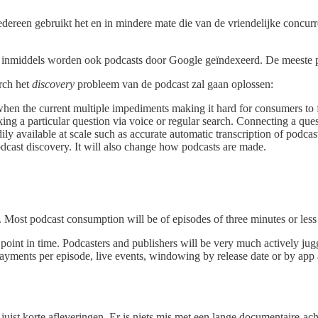
ereen gebruikt het en in mindere mate die van de vriendelijke concur
n inmiddels worden ook podcasts door Google geïndexeerd. De meeste po
rch het
discovery
probleem van de podcast zal gaan oplossen:
en the current multiple impediments making it hard for consumers to f
sking a particular question via voice or regular search. Connecting a que
ily available at scale such as accurate automatic transcription of podcas
odcast discovery. It will also change how podcasts are made.
Most podcast consumption will be of episodes of three minutes or less o
t point in time. Podcasters and publishers will be very much actively ju
payments per episode, live events, windowing by release date or by ap
 juist korte afleveringen. Er is niets mis met een lange documentaire-ach