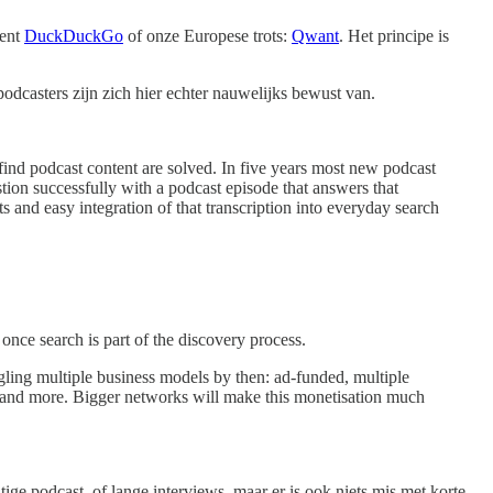
rent
DuckDuckGo
of onze Europese trots:
Qwant
. Het principe is
dcasters zijn zich hier echter nauwelijks bewust van.
ind podcast content are solved. In five years most new podcast
stion successfully with a podcast episode that answers that
ts and easy integration of that transcription into everyday search
nce search is part of the discovery process.
ggling multiple business models by then: ad-funded, multiple
p and more. Bigger networks will make this monetisation much
tige podcast, of lange interviews, maar er is ook niets mis met korte