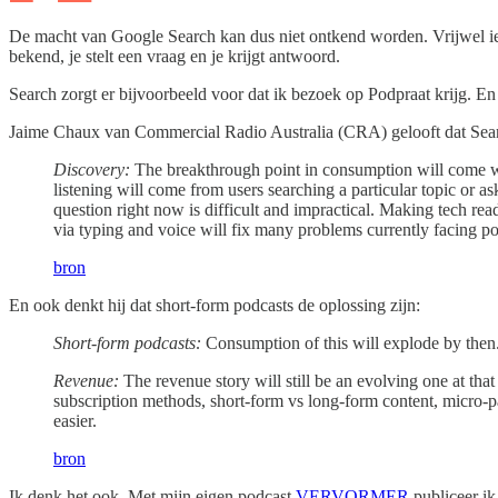
De macht van Google Search kan dus niet ontkend worden. Vrijwel ied
bekend, je stelt een vraag en je krijgt antwoord.
Search zorgt er bijvoorbeeld voor dat ik bezoek op Podpraat krijg. E
Jaime Chaux van Commercial Radio Australia (CRA) gelooft dat Sea
Discovery:
The breakthrough point in consumption will come wh
listening will come from users searching a particular topic or a
question right now is difficult and impractical. Making tech read
via typing and voice will fix many problems currently facing p
bron
En ook denkt hij dat short-form podcasts de oplossing zijn:
Short-form podcasts:
Consumption of this will explode by then. 
Revenue:
The revenue story will still be an evolving one at tha
subscription methods, short-form vs long-form content, micro-
easier.
bron
Ik denk het ook. Met mijn eigen podcast
VERVORMER
publiceer ik