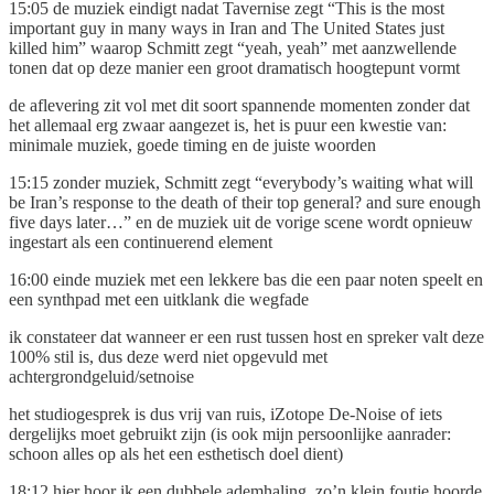
15:05 de muziek eindigt nadat Tavernise zegt “This is the most
important guy in many ways in Iran and The United States just
killed him” waarop Schmitt zegt “yeah, yeah” met aanzwellende
tonen dat op deze manier een groot dramatisch hoogtepunt vormt
de aflevering zit vol met dit soort spannende momenten zonder dat
het allemaal erg zwaar aangezet is, het is puur een kwestie van:
minimale muziek, goede timing en de juiste woorden
15:15 zonder muziek, Schmitt zegt “everybody’s waiting what will
be Iran’s response to the death of their top general? and sure enough
five days later…” en de muziek uit de vorige scene wordt opnieuw
ingestart als een continuerend element
16:00 einde muziek met een lekkere bas die een paar noten speelt en
een synthpad met een uitklank die wegfade
ik constateer dat wanneer er een rust tussen host en spreker valt deze
100% stil is, dus deze werd niet opgevuld met
achtergrondgeluid/setnoise
het studiogesprek is dus vrij van ruis, iZotope De-Noise of iets
dergelijks moet gebruikt zijn (is ook mijn persoonlijke aanrader:
schoon alles op als het een esthetisch doel dient)
18:12 hier hoor ik een dubbele ademhaling, zo’n klein foutje hoorde