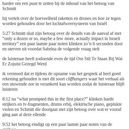
harder om een punt te zetten bij de inhoud van het betoog van
Schmitt
hij vertelt over de hoeveelheid raketten en drones en hoe ze tegen
worden gehouden door het luchtafweersysteem van Israël
5:27 Schmitt sluit zijn betoog over de details van de aanval af met
“only a dozen or so, maybe a few more, actually impact in Israeli
territory” een paar laatste paar noten klinken zo’n 6 seconden door
en sterven uit voordat Sabrina de volgende vraag stelt
de luisteraar heeft zodoende even de tijd Om Stil Te Staan Bij Wat
Er Zojuist Gezegd Werd
ik vermoed dat er tijdens de opname van het gesprek al heel goed
rekening gehouden is met dit soort
cliffhangers
waar het verhaal als
een stuwende zee in verankerd kan worden zodat de luisteraar blijft
luisteren
8:12 na “what prompted this in the first place?” klinken harde
strijkers en tv-fragmenten, drums erbij, elektrische piano, geplukte
violen en Schmitt die doorgaat met zijn betoog over wat er vooraf
ging aan al deze ellende
9:52 het betoog eindigt op een paar laatste paar noten van de