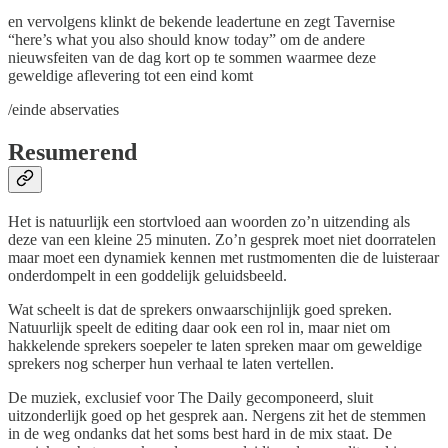
en vervolgens klinkt de bekende leadertune en zegt Tavernise
“here’s what you also should know today” om de andere
nieuwsfeiten van de dag kort op te sommen waarmee deze
geweldige aflevering tot een eind komt
/einde abservaties
Resumerend
Het is natuurlijk een stortvloed aan woorden zo’n uitzending als
deze van een kleine 25 minuten. Zo’n gesprek moet niet doorratelen
maar moet een dynamiek kennen met rustmomenten die de luisteraar
onderdompelt in een goddelijk geluidsbeeld.
Wat scheelt is dat de sprekers onwaarschijnlijk goed spreken.
Natuurlijk speelt de editing daar ook een rol in, maar niet om
hakkelende sprekers soepeler te laten spreken maar om geweldige
sprekers nog scherper hun verhaal te laten vertellen.
De muziek, exclusief voor The Daily gecomponeerd, sluit
uitzonderlijk goed op het gesprek aan. Nergens zit het de stemmen
in de weg ondanks dat het soms best hard in de mix staat. De