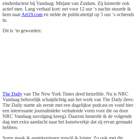
eindredacteur bij Vandaag: Mirjam van Zuidam. Zij luisterde ook
actief mee. Lang verhaal kort: net voor 12 uur ‘s nachts stuurde ik
hem naar
Art19.com
en stelde de publicatietijd op 5 uur ‘s ochtends
in.
Dit is ‘m geworden:
The Daily
van The New York Times deed hetzelfde. Nu is NRC
Vandaag behoorlijk schatplichtig aan het werk van The Daily (lees:
The Daily startte als eerste met een dagelijkse podcast en vond hier
een interessante journalistieke verhalende vorm voor die oa door
NRC Vandaag navolging kreeg). Daarom luisterde ik de volgende
dag met extra aandacht naar het kunstwerkje dat zij ervan gemaakt
hebben.
Soms maak ik aantekeningen terwijl ik luister. Zo ook met die