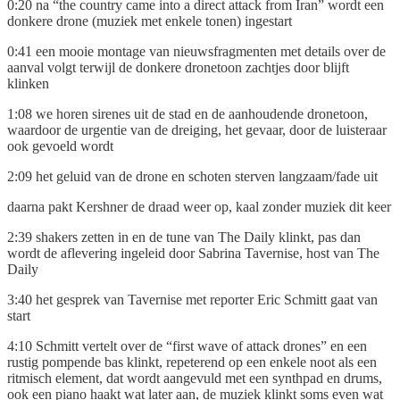
0:20 na “the country came into a direct attack from Iran” wordt een
donkere drone (muziek met enkele tonen) ingestart
0:41 een mooie montage van nieuwsfragmenten met details over de
aanval volgt terwijl de donkere dronetoon zachtjes door blijft
klinken
1:08 we horen sirenes uit de stad en de aanhoudende dronetoon,
waardoor de urgentie van de dreiging, het gevaar, door de luisteraar
ook gevoeld wordt
2:09 het geluid van de drone en schoten sterven langzaam/fade uit
daarna pakt Kershner de draad weer op, kaal zonder muziek dit keer
2:39 shakers zetten in en de tune van The Daily klinkt, pas dan
wordt de aflevering ingeleid door Sabrina Tavernise, host van The
Daily
3:40 het gesprek van Tavernise met reporter Eric Schmitt gaat van
start
4:10 Schmitt vertelt over de “first wave of attack drones” en een
rustig pompende bas klinkt, repeterend op een enkele noot als een
ritmisch element, dat wordt aangevuld met een synthpad en drums,
ook een piano haakt wat later aan, de muziek klinkt soms even wat