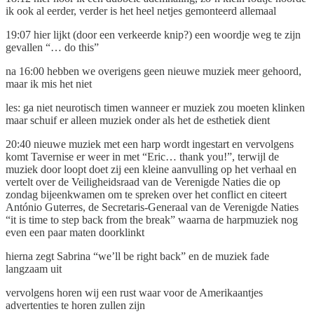
ik ook al eerder, verder is het heel netjes gemonteerd allemaal
19:07 hier lijkt (door een verkeerde knip?) een woordje weg te zijn
gevallen “… do this”
na 16:00 hebben we overigens geen nieuwe muziek meer gehoord,
maar ik mis het niet
les: ga niet neurotisch timen wanneer er muziek zou moeten klinken
maar schuif er alleen muziek onder als het de esthetiek dient
20:40 nieuwe muziek met een harp wordt ingestart en vervolgens
komt Tavernise er weer in met “Eric… thank you!”, terwijl de
muziek door loopt doet zij een kleine aanvulling op het verhaal en
vertelt over de Veiligheidsraad van de Verenigde Naties die op
zondag bijeenkwamen om te spreken over het conflict en citeert
António Guterres, de Secretaris-Generaal van de Verenigde Naties
“it is time to step back from the break” waarna de harpmuziek nog
even een paar maten doorklinkt
hierna zegt Sabrina “we’ll be right back” en de muziek fade
langzaam uit
vervolgens horen wij een rust waar voor de Amerikaantjes
advertenties te horen zullen zijn