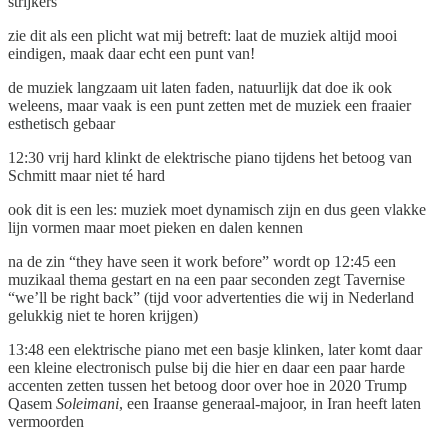
strijkers
zie dit als een plicht wat mij betreft: laat de muziek altijd mooi
eindigen, maak daar echt een punt van!
de muziek langzaam uit laten faden, natuurlijk dat doe ik ook
weleens, maar vaak is een punt zetten met de muziek een fraaier
esthetisch gebaar
12:30 vrij hard klinkt de elektrische piano tijdens het betoog van
Schmitt maar niet té hard
ook dit is een les: muziek moet dynamisch zijn en dus geen vlakke
lijn vormen maar moet pieken en dalen kennen
na de zin “they have seen it work before” wordt op 12:45 een
muzikaal thema gestart en na een paar seconden zegt Tavernise
“we’ll be right back” (tijd voor advertenties die wij in Nederland
gelukkig niet te horen krijgen)
13:48 een elektrische piano met een basje klinken, later komt daar
een kleine electronisch pulse bij die hier en daar een paar harde
accenten zetten tussen het betoog door over hoe in 2020 Trump
Qasem
Soleimani
, een Iraanse generaal-majoor, in Iran heeft laten
vermoorden