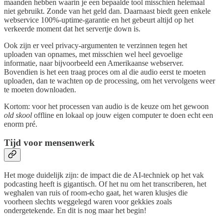
maanden hebben waarin je een bepaalde tool misschien helemaal
niet gebruikt. Zonde van het geld dan. Daarnaast biedt geen enkele
webservice 100%-uptime-garantie en het gebeurt altijd op het
verkeerde moment dat het servertje down is.
Ook zijn er veel privacy-argumenten te verzinnen tegen het
uploaden van opnames, met misschien wel heel gevoelige
informatie, naar bijvoorbeeld een Amerikaanse webserver.
Bovendien is het een traag proces om al die audio eerst te moeten
uploaden, dan te wachten op de processing, om het vervolgens weer
te moeten downloaden.
Kortom: voor het processen van audio is de keuze om het gewoon
old skool
offline en lokaal op jouw eigen computer te doen echt een
enorm pré.
Tijd voor mensenwerk
Het moge duidelijk zijn: de impact die de AI-techniek op het vak
podcasting heeft is gigantisch. Of het nu om het transcriberen, het
weghalen van ruis of room-echo gaat, het waren klusjes die
voorheen slechts weggelegd waren voor gekkies zoals
ondergetekende. En dit is nog maar het begin!