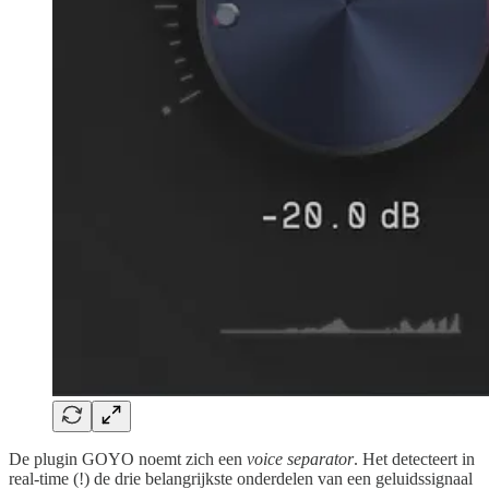
De plugin GOYO noemt zich een
voice separator
. Het detecteert in
real-time (!) de drie belangrijkste onderdelen van een geluidssignaal